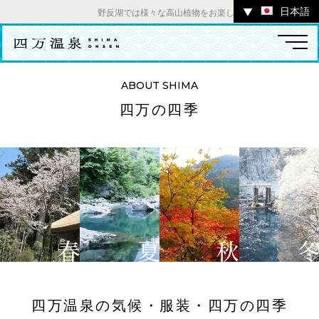
日本語
▼
野反湖では様々な高山植物をお楽しみいただけます。 ／ チ
ABOUT SHIMA
四万の四季
温泉
宿
お店
スポット
体験
イベント
ツアー
中之条町その他のエリア
四万温泉の気候・服装・四万の四季