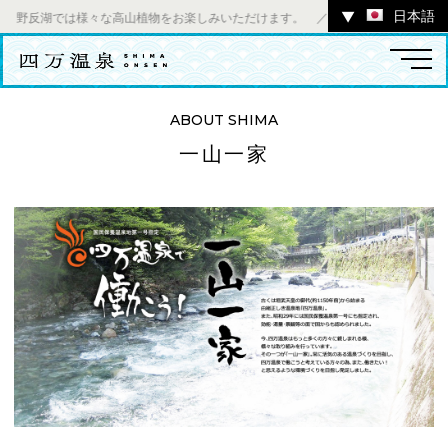
日本語
▼
反湖では様々な高山植物をお楽しみいただけます。 ／ チャツボミゴケ公園内ギャ
ABOUT SHIMA
一山一家
温泉
宿
お店
スポット
体験
イベント
ツアー
中之条町その他のエリア