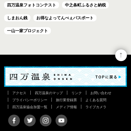
四万温泉フォトコンテスト
中之条町ふるさと納税
しまおん銭
お得なよってんべぇ
パスポート
一山一家プロジェクト
アクセス
四万温泉のマップ
リンク
お問い合わせ
プライバシーポリシー
旅行業登録票
よくある質問
四万温泉協会加盟一覧
メディア情報
ライブカメラ