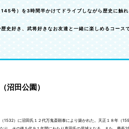
～145号）を3時間半かけてドライブしながら歴史に触
や歴史好き、武将好きなお友達と一緒に楽しめるコース
（沼田公園）
（1532）に沼田氏１２代万鬼斎顕泰により築かれた。天正１８年（15
なり、その後５代９１年間にわたり真田氏の居城となる。また、慶長2年