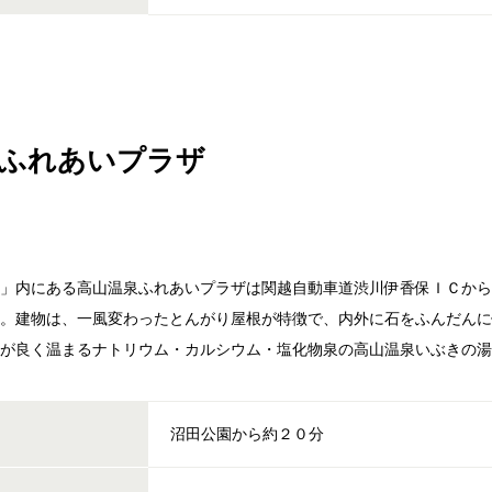
泉ふれあいプラザ
地」内にある高山温泉ふれあいプラザは関越自動車道渋川伊香保ＩＣか
す。建物は、一風変わったとんがり屋根が特徴で、内外に石をふんだん
体が良く温まるナトリウム・カルシウム・塩化物泉の高山温泉いぶきの
沼田公園から約２０分