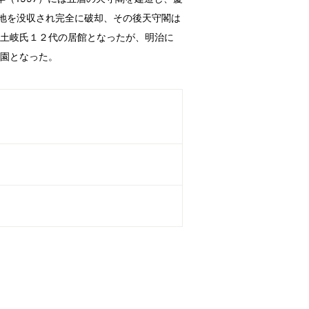
に領地を没収され完全に破却、その後天守閣は
、土岐氏１２代の居館となったが、明治に
公園となった。