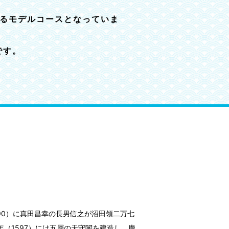
れるモデルコースとなっていま
です。
90）に真田昌幸の長男信之が沼田領二万七
（1597）には五層の天守閣を建造し、慶