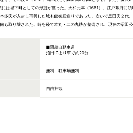
4）頃には城下町としての形態が整った。天和元年（1681）、江戸幕府
に本多氏が入封し再興した城も館御殿造りであった。次いで黒田氏２代
し館も取り壊された。時を経て本丸・二の丸跡が整備され、現在の沼田
■関越自動車道
沼田ICより車で約20分
無料 駐車場無料
自由拝観