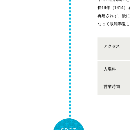
長19年（161
再建されず、後
なって版籍奉還
アクセス
入場料
営業時間