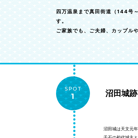
四万温泉まで真田街道（144号
す。
ご家族でも、ご夫婦、カップル
SPOT
沼田城跡
1
沼田城は天文元年
千石の初代城主と