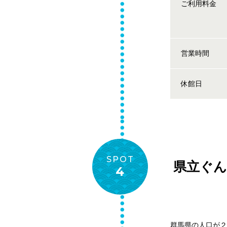
ご利用料金
営業時間
休館日
SPOT
県立ぐん
4
群馬県の人口が