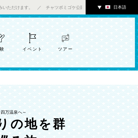
日本語
けます。 ／ チャツボミゴケ公園内ギャラリーにて7/4（土）～アー
▼
験
イベント
ツアー
ら四万温泉へ～
りの地を群