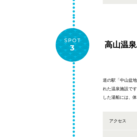
SPOT
高山温
3
道の駅「中山盆
れた温泉施設で
した湯船には、
アクセス