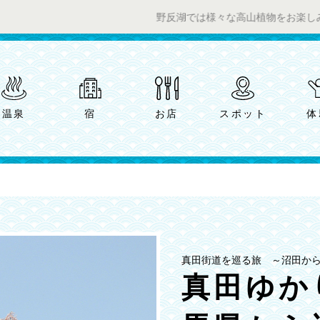
野反湖では様々な高山植物をお楽しみいただ
温泉
宿
お店
スポット
体
真田街道を巡る旅 ～沼田か
真田ゆか