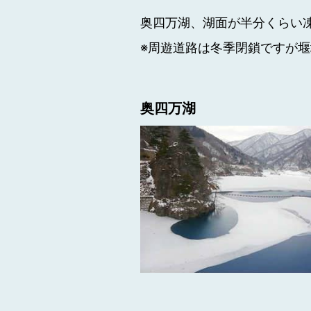
奥四万湖、湖面が半分くらい凍
※周遊道路は冬季閉鎖ですが
奥四万湖