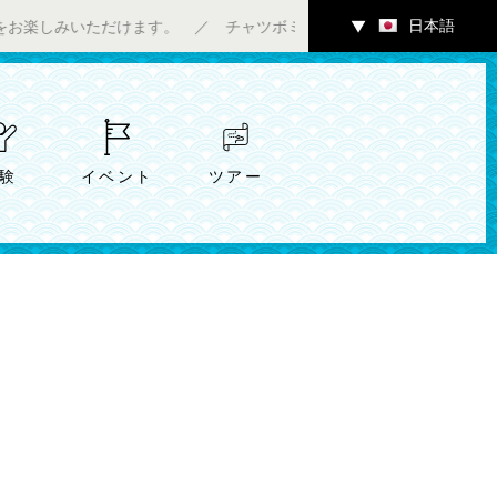
日本語
ただけます。 ／ チャツボミゴケ公園内ギャラリーにて7/4（土）～
▼
験
イベント
ツアー