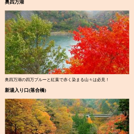
奥四万湖
奥四万湖の四万ブルーと紅葉で赤く染まる山々は必見！
新湯入り口(落合橋)