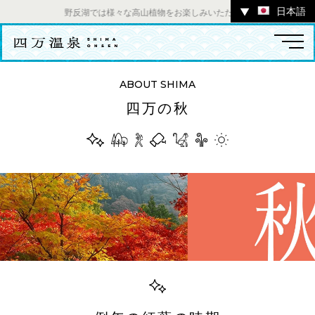
日本語
▼
野反湖では様々な高山植物をお楽しみいただけます。 ／ チャツボミゴケ公園内ギ
ABOUT SHIMA
四万の秋
温泉
宿
お店
スポット
体験
イベント
ツアー
中之条町その他のエリア