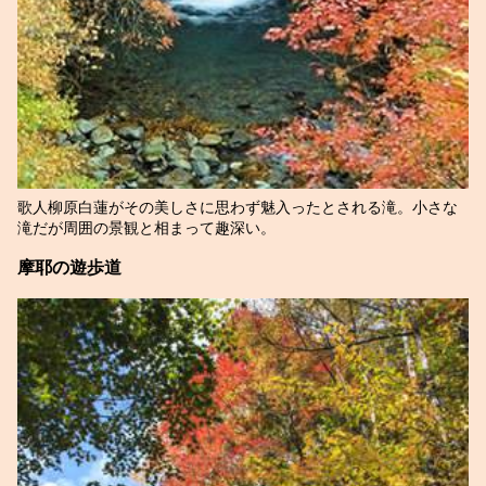
歌人柳原白蓮がその美しさに思わず魅入ったとされる滝。小さな
滝だが周囲の景観と相まって趣深い。
摩耶の遊歩道