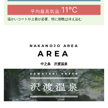
11℃
平均最高気温:
温かいコートや上着が必要、特に朝晩は冷え込む
NAKANOJO AREA
AREA
中之条 沢渡温泉