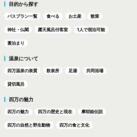
目的から探す
バスプラン一覧
食べる
お土産
散策
神社・仏閣
露天風呂付客室
1人で宿泊可能
素泊まり
温泉について
四万温泉の泉質
飲泉所
足湯
共同浴場
貸切風呂
四万の魅力
四万の魅力
四万の歴史と現在
摩耶姫伝説
四万の自然と野生動物
四万の食と文化