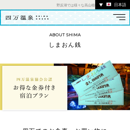
日本語
▼
野反湖では様々な高山植物をお楽しみいただけま
ABOUT SHIMA
しまおん銭
温泉
宿
お店
スポット
体験
イベント
ツアー
中之条町その他のエリア