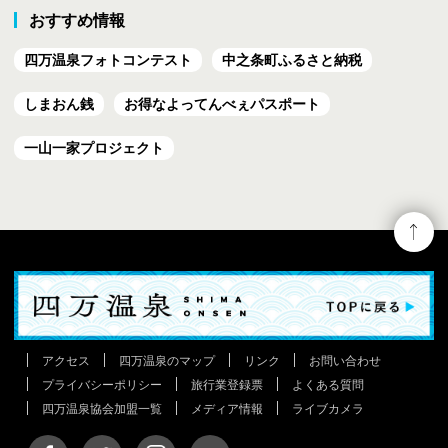
おすすめ情報
四万温泉フォトコンテスト
中之条町ふるさと納税
しまおん銭
お得なよってんべぇ
パスポート
一山一家プロジェクト
アクセス
四万温泉のマップ
リンク
お問い合わせ
プライバシーポリシー
旅行業登録票
よくある質問
四万温泉協会加盟一覧
メディア情報
ライブカメラ