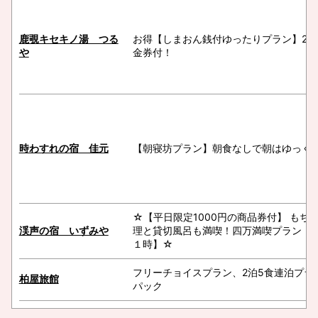
鹿覗キセキノ湯 つる
お得【しまおん銭付ゆったりプラン】2,0
や
金券付！
時わすれの宿 佳元
【朝寝坊プラン】朝食なしで朝はゆっく
☆【平日限定1000円の商品券付】 もち
渓声の宿 いずみや
理と貸切風呂も満喫！四万満喫プラン【
１時】☆
フリーチョイスプラン、2泊5食連泊プラ
柏屋旅館
パック