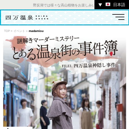
日本語
▼
野反湖では様々な高山植物をお楽しみいただけます。 ／ チャツボ
TOP
>
イベント
>
madamisu
温泉
宿
お店
スポット
体験
イベント
ツアー
中之条町その他のエリア