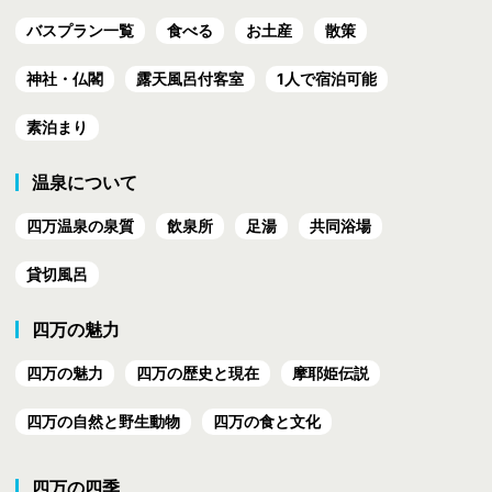
バスプラン一覧
食べる
お土産
散策
神社・仏閣
露天風呂付客室
1人で宿泊可能
素泊まり
温泉について
四万温泉の泉質
飲泉所
足湯
共同浴場
貸切風呂
四万の魅力
四万の魅力
四万の歴史と現在
摩耶姫伝説
四万の自然と野生動物
四万の食と文化
四万の四季