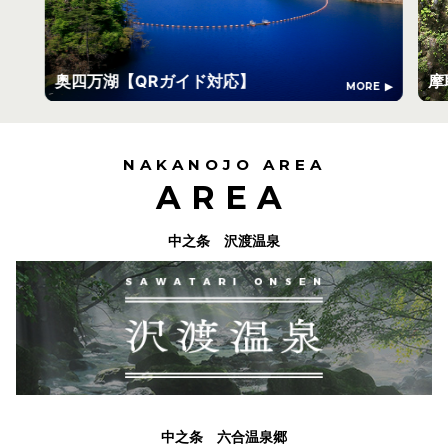
奥四万湖【QRガイド対応】
摩
MORE
NAKANOJO AREA
AREA
中之条 沢渡温泉
中之条 六合温泉郷