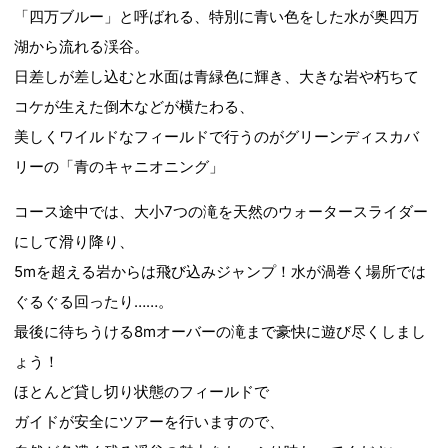
「四万ブルー」と呼ばれる、特別に青い色をした水が奥四万
湖から流れる渓谷。
日差しが差し込むと水面は青緑色に輝き、大きな岩や朽ちて
コケが生えた倒木などが横たわる、
美しくワイルドなフィールドで行うのがグリーンディスカバ
リーの「青のキャニオニング」
コース途中では、大小7つの滝を天然のウォータースライダー
にして滑り降り、
5mを超える岩からは飛び込みジャンプ！水が渦巻く場所では
ぐるぐる回ったり……。
最後に待ちうける8mオーバーの滝まで豪快に遊び尽くしまし
ょう！
ほとんど貸し切り状態のフィールドで
ガイドが安全にツアーを行いますので、