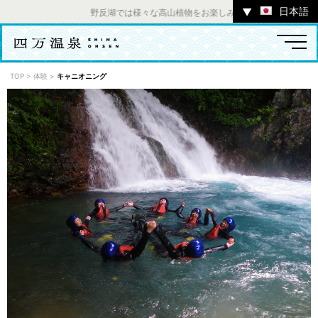
日本語
▼
野反湖では様々な高山植物をお楽しみいただけます。 ／ チャ
TOP
>
体験
>
キャニオニング
温泉
宿
お店
スポット
体験
イベント
ツアー
中之条町その他のエリア