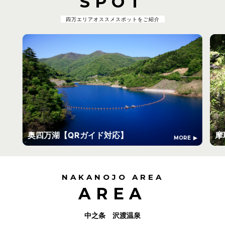
SPOT
四万エリアオススメスポットをご紹介
奥四万湖【QRガイド対応】
摩
MORE
NAKANOJO AREA
AREA
中之条 沢渡温泉