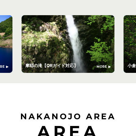
摩耶の滝【QRガイド対応】
小倉
RE
MORE
NAKANOJO AREA
AREA