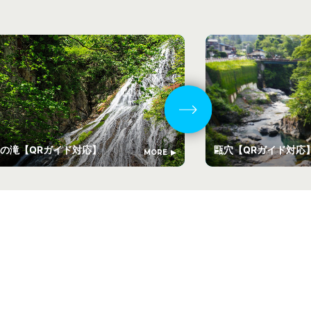
の滝【QRガイド対応】
甌穴【QRガイド対
MORE