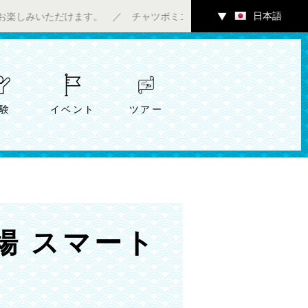
日本語
だけます。 ／ チャツボミゴケ公園内ギャラリーにて7/4（土）～
▼
験
イベント
ツアー
場 スマート