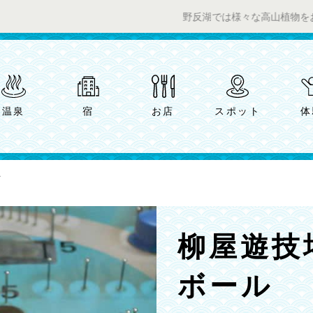
野反湖では様々な高山植物をお楽しみいた
温泉
宿
お店
スポット
体
柳屋遊技
ボール