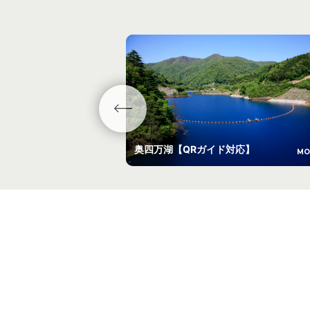
奥四万湖【QRガイド対応】
MO