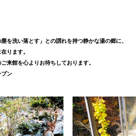
の塵を洗い落とす」との謂れを持つ静かな湯の郷に、
は在ります。
のご来館を心よりお待ちしております。
ープン