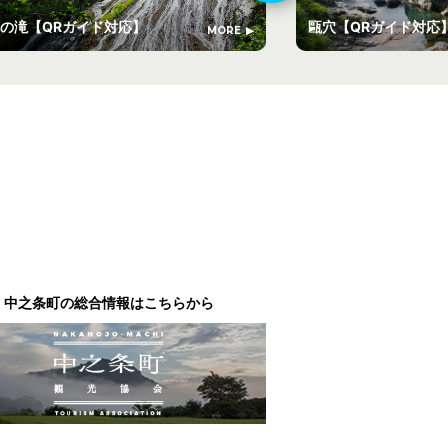
の滝【QRガイド対応】
甌穴【QRガイド対
MORE
中之条町の総合情報はこちらから