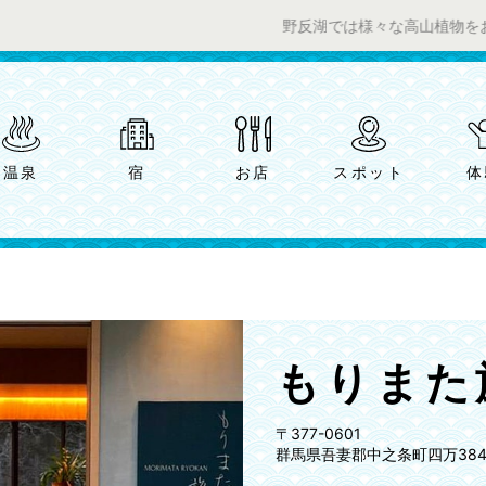
野反湖では様々な高山植物をお楽しみいた
温泉
宿
お店
スポット
体
もりまた
〒377-0601
群馬県吾妻郡中之条町四万3849