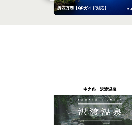
奥四万湖【QRガイド対応】
MO
中之条 沢渡温泉