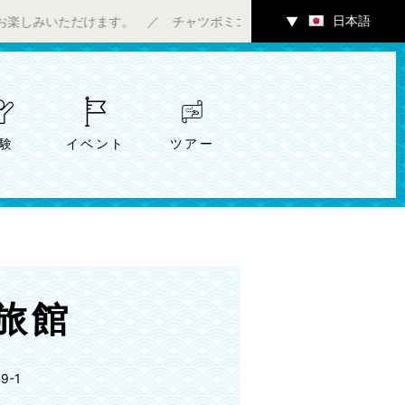
日本語
だけます。 ／ チャツボミゴケ公園内ギャラリーにて7/4（土）～
▼
験
イベント
ツアー
旅館
-1