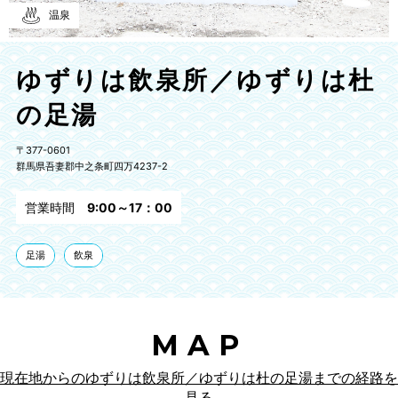
温泉
ゆずりは飲泉所／ゆずりは杜
の足湯
〒377-0601
群馬県吾妻郡中之条町四万4237-2
営業時間
9:00～17：00
足湯
飲泉
MAP
現在地からのゆずりは飲泉所／ゆずりは杜の足湯までの経路を
見る