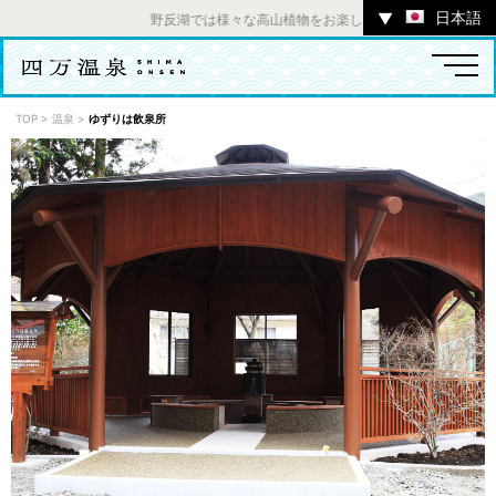
日本語
▼
野反湖では様々な高山植物をお楽しみいただけます。 ／ チ
TOP
>
温泉
>
ゆずりは飲泉所
温泉
宿
お店
スポット
体験
イベント
ツアー
中之条町その他のエリア