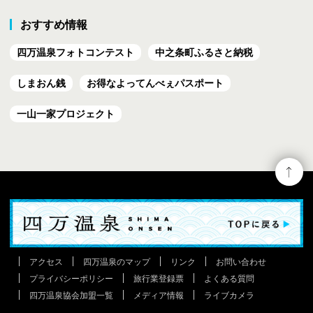
おすすめ情報
四万温泉フォトコンテスト
中之条町ふるさと納税
しまおん銭
お得なよってんべぇ
パスポート
一山一家プロジェクト
アクセス
四万温泉のマップ
リンク
お問い合わせ
プライバシーポリシー
旅行業登録票
よくある質問
四万温泉協会加盟一覧
メディア情報
ライブカメラ