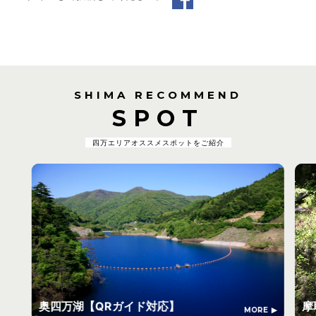
SHIMA RECOMMEND
SPOT
四万エリアオススメスポットをご紹介
奥四万湖【QRガイド対応】
摩
MORE