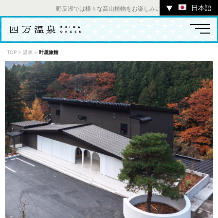
日本語
▼
野反湖では様々な高山植物をお楽しみいただけます。 ／ チャツ
TOP
>
温泉
>
叶屋旅館
温泉
宿
お店
スポット
体験
イベント
ツアー
中之条町その他のエリア