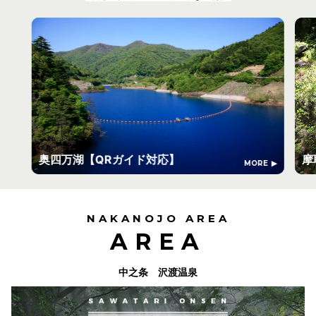
奥四万湖【QRガイド対応】
摩
MORE
NAKANOJO AREA
AREA
中之条 沢渡温泉