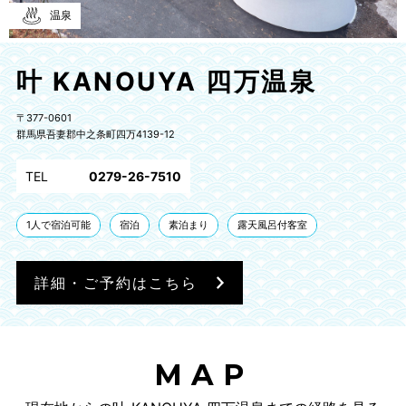
温泉
叶 KANOUYA 四万温泉
〒377-0601
群馬県吾妻郡中之条町四万4139-12
TEL
0279-26-7510
1人で宿泊可能
宿泊
素泊まり
露天風呂付客室
詳細・ご予約はこちら
MAP