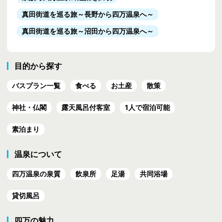
真田街道を巡る旅
～長野から四万温泉へ～
真田街道を巡る旅
～沼田から四万温泉へ～
目的から探す
バスプラン一覧
食べる
お土産
散策
神社・仏閣
露天風呂付客室
1人で宿泊可能
素泊まり
温泉について
四万温泉の泉質
飲泉所
足湯
共同浴場
貸切風呂
四万の魅力