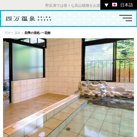
日本語
▼
野反湖では様々な高山植物をお楽しみいただけます。 ／ 
TOP
>
温泉
>
四季の宿処-一花館
温泉
宿
お店
スポット
体験
イベント
ツアー
中之条町その他のエリア