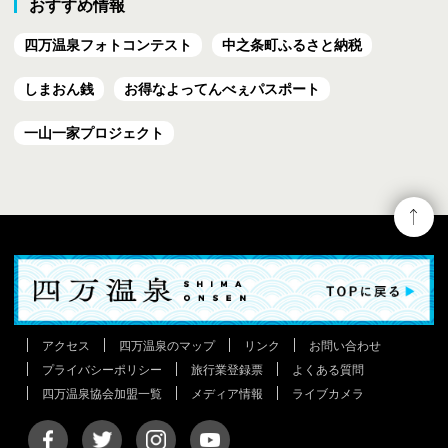
おすすめ情報
四万温泉フォトコンテスト
中之条町ふるさと納税
しまおん銭
お得なよってんべぇ
パスポート
一山一家プロジェクト
アクセス
四万温泉のマップ
リンク
お問い合わせ
プライバシーポリシー
旅行業登録票
よくある質問
四万温泉協会加盟一覧
メディア情報
ライブカメラ