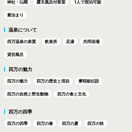
神社・仏閣
露天風呂付客室
1人で宿泊可能
素泊まり
温泉について
四万温泉の泉質
飲泉所
足湯
共同浴場
貸切風呂
四万の魅力
四万の魅力
四万の歴史と現在
摩耶姫伝説
四万の自然と野生動物
四万の食と文化
四万の四季
四万の四季
四万の春
四万の夏
四万の秋