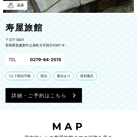
温泉
寿屋旅館
〒377-0601
群馬県吾妻郡中之条町大字四万4367-6
TEL
0279-64-2515
1人で宿泊可能
宿泊
素泊まり
貸切風呂
詳細・ご予約はこちら
MAP