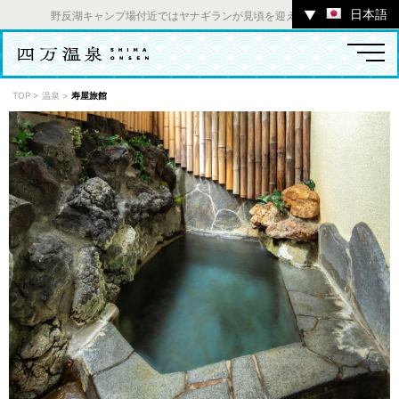
日本語
▼
野反湖キャンプ場付近ではヤナギランが見頃を迎えております。 ／ チャツ
TOP
>
温泉
>
寿屋旅館
温泉
宿
お店
スポット
体験
イベント
ツアー
中之条町その他のエリア