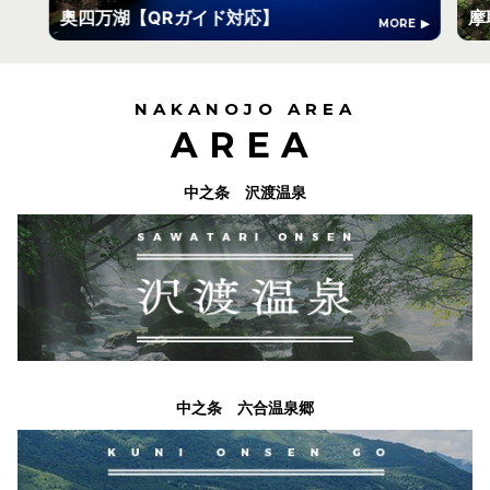
奥四万湖【QRガイド対応】
摩
MORE
NAKANOJO AREA
AREA
中之条 沢渡温泉
中之条 六合温泉郷