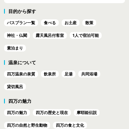
目的から探す
バスプラン一覧
食べる
お土産
散策
神社・仏閣
露天風呂付客室
1人で宿泊可能
素泊まり
温泉について
四万温泉の泉質
飲泉所
足湯
共同浴場
貸切風呂
四万の魅力
四万の魅力
四万の歴史と現在
摩耶姫伝説
四万の自然と野生動物
四万の食と文化