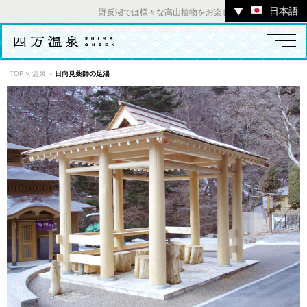
日本語
▼
野反湖では様々な高山植物をお楽しみいただけます。 ／ 
TOP
>
温泉
>
日向見薬師の足湯
温泉
宿
お店
スポット
体験
イベント
ツアー
中之条町その他のエリア