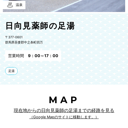
温泉
日向見薬師の足湯
〒377-0601
群馬県吾妻郡中之条町四万
営業時間
9：00～17：00
足湯
MAP
現在地からの日向見薬師の足湯までの経路を見る
（Google Mapのサイトに移動します。）