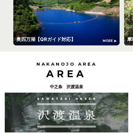
奥四万湖【QRガイド対応】
摩
MORE
NAKANOJO AREA
AREA
中之条 沢渡温泉