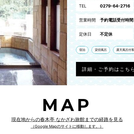
TEL
0279-64-2716
営業時間
予約電話受付時間 9
定休日
不定休
宿泊
貸切風呂
露天風呂付
詳細・ご予約はこち
MAP
現在地からの春木亭 なかざわ旅館までの経路を見る
（Google Mapのサイトに移動します。）