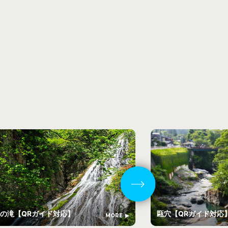
の滝【QRガイド対応】
甌穴【QRガイド対
MORE