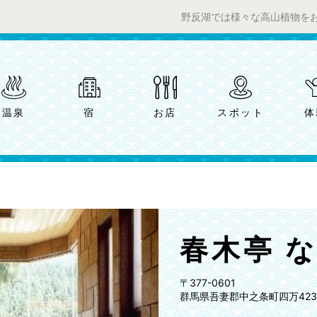
野反湖では様々な高山植物をお楽しみいただ
温泉
宿
お店
スポット
体
春木亭 
〒377-0601
群馬県吾妻郡中之条町四万4238