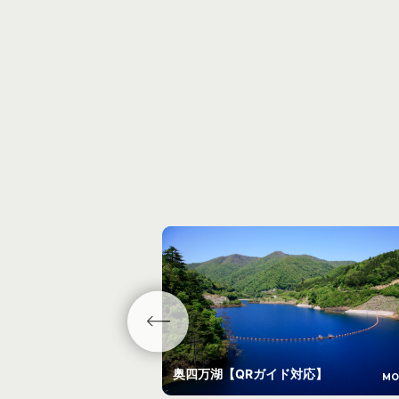
奥四万湖【QRガイド対応】
MO