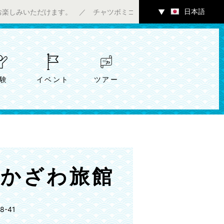
日本語
けます。 ／ チャツボミゴケ公園内ギャラリーにて7/4（土）～ア
▼
験
イベント
ツアー
なかざわ旅館
-41