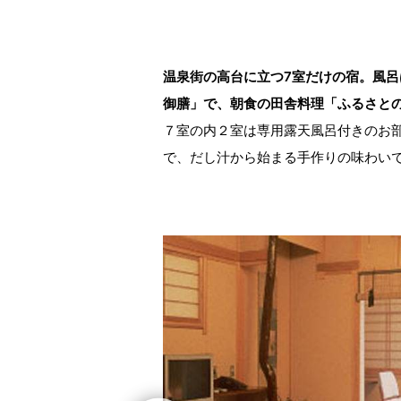
温泉街の高台に立つ7室だけの宿。風
御膳」で、朝食の田舎料理「ふるさと
７室の内２室は専用露天風呂付きのお
で、だし汁から始まる手作りの味わい