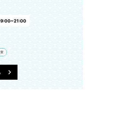
:00~21:00
客室
ら