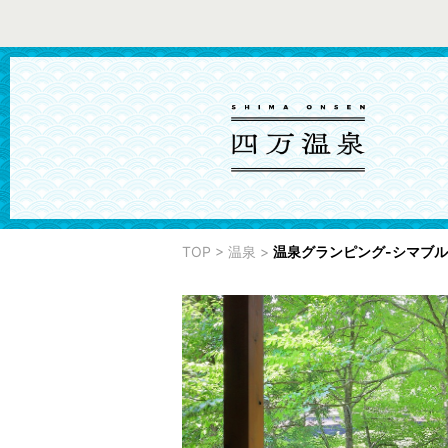
TOP
>
温泉
>
温泉グランピング-シマブ