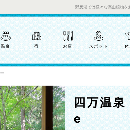
野反湖では様々な高山植物をお楽しみい
温泉
宿
お店
スポット
体
ルー
四万温泉 S
e