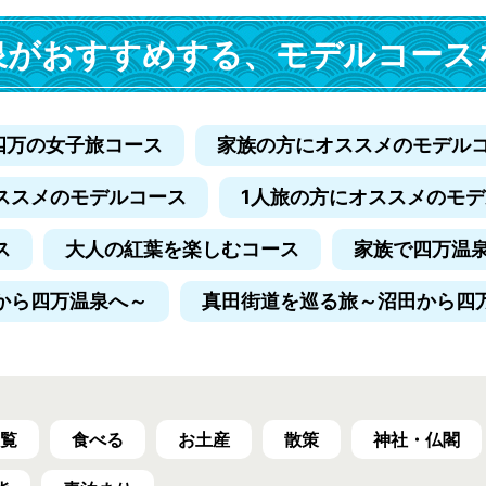
泉がおすすめする、
モデルコース
四万の女子旅コース
家族の方にオススメのモデル
ススメのモデルコース
1人旅の方にオススメのモ
ス
大人の紅葉を楽しむコース
家族で四万温
から四万温泉へ～
真田街道を巡る旅
～沼田から四
覧
食べる
お土産
散策
神社・仏閣