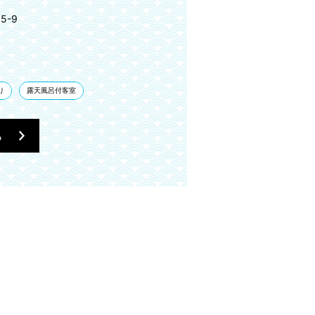
5-9
り
露天風呂付客室
ら