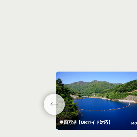
奥四万湖【QRガイド対応】
MO