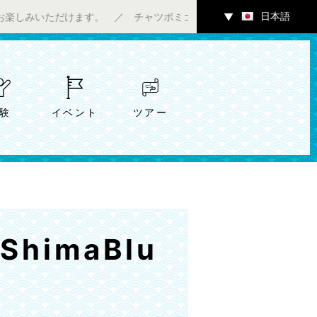
日本語
ただけます。 ／ チャツボミゴケ公園内ギャラリーにて7/4（土）
▼
験
イベント
ツアー
himaBlu