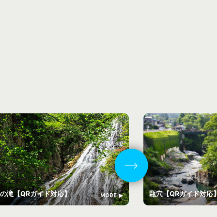
の滝【QRガイド対応】
甌穴【QRガイド対
MORE