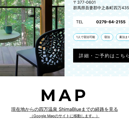
〒377-0601
群馬県吾妻郡中之条町四万435
TEL
0279-64-2155
1人で宿泊可能
宿泊
素泊ま
詳細・ご予約はこち
MAP
現在地からの四万温泉 ShimaBlueまでの経路を見る
（Google Mapのサイトに移動します。）