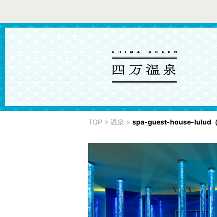
TOP
>
温泉
>
spa-guest-house-lul