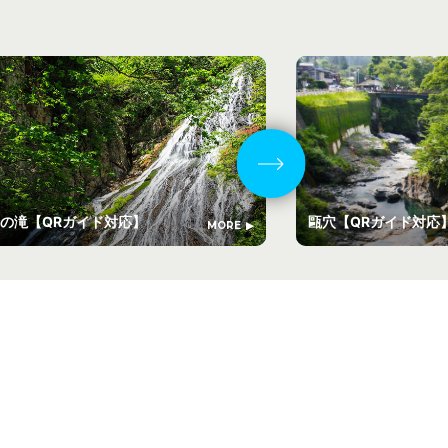
の滝【QRガイド対応】
甌穴【QRガイド対
MORE