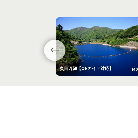
奥四万湖【QRガイド対応】
MO