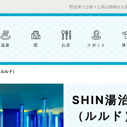
野反湖では様々な高山植物をお楽しみいただ
温泉
宿
お店
スポット
体
ud（ルルド）
SHIN湯治
（ルルド