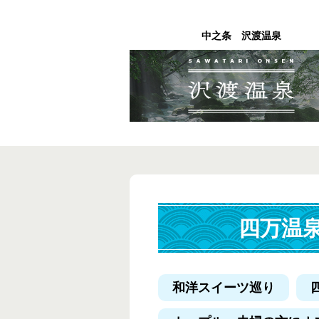
中之条 沢渡温泉
四万温
和洋スイーツ巡り