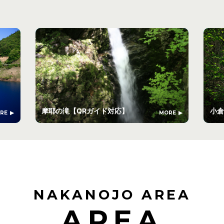
摩耶の滝【QRガイド対応】
小倉
RE
MORE
NAKANOJO AREA
AREA