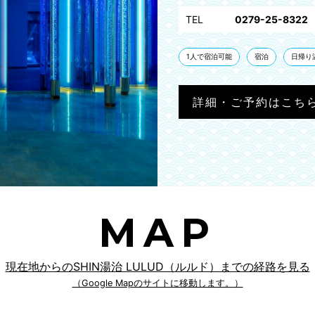
TEL
0279-25-8322
1人で宿泊可能
宿泊
日帰り
詳細・ご予約はこち
MAP
現在地からのSHIN湯治 LULUD（ルルド）までの経路を見る
（Google Mapのサイトに移動します。）