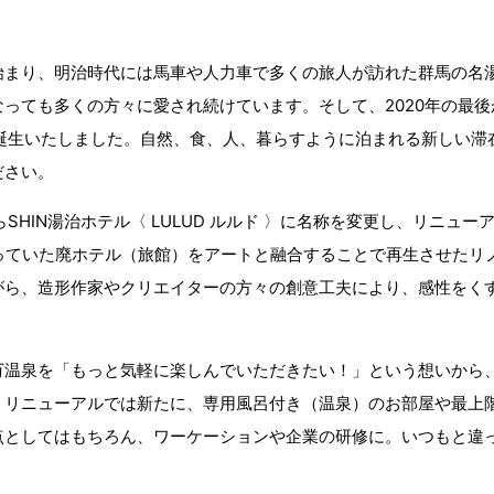
始まり、明治時代には馬車や人力車で多くの旅人が訪れた群馬の名
っても多くの方々に愛され続けています。そして、2020年の最
が誕生いたしました。自然、食、人、暮らすように泊まれる新しい滞
ださい。
らSHIN湯治ホテル〈 LULUD ルルド 〉に名称を変更し、リニュ
なくなっていた廃ホテル（旅館）をアートと融合することで再生させた
がら、造形作家やクリエイターの方々の創意工夫により、感性をく
万温泉を「もっと気軽に楽しんでいただきたい！」という想いから
。リニューアルでは新たに、専用風呂付き（温泉）のお部屋や最上
点としてはもちろん、ワーケーションや企業の研修に。いつもと違