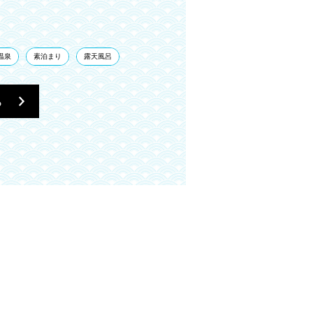
温泉
素泊まり
露天風呂
ら