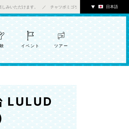
日本語
けます。 ／ チャツボミゴケ公園内ギャラリーにて7/4（土）～アー
▼
験
イベント
ツアー
 LULUD
）