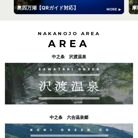
奥四万湖【QRガイド対応】
摩
MORE
NAKANOJO AREA
AREA
中之条 沢渡温泉
中之条 六合温泉郷