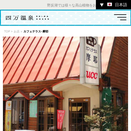
日本語
▼
野反湖では様々な高山植物をお楽しみいただけます。 ／
TOP
>
お店
>
カフェテラス-摩耶
温泉
宿
お店
スポット
体験
イベント
ツアー
中之条町その他のエリア