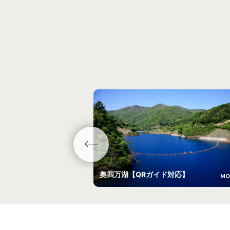
奥四万湖【QRガイド対応】
MO