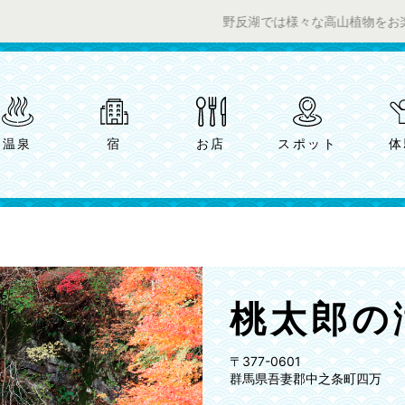
野反湖では様々な高山植物をお楽しみいただ
温泉
宿
お店
スポット
体
桃太郎の
〒377-0601
群馬県吾妻郡中之条町四万