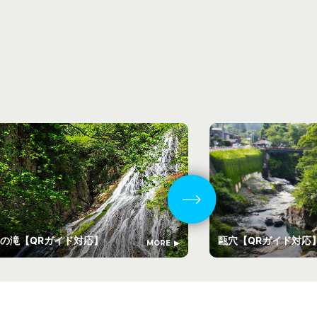
の滝【QRガイド対応】
甌穴【QRガイド対
MORE