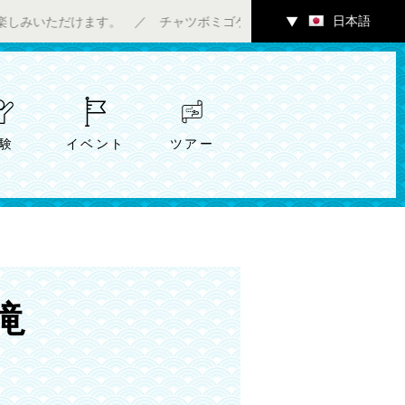
日本語
けます。 ／ チャツボミゴケ公園内ギャラリーにて7/4（土）～ア
▼
験
イベント
ツアー
滝