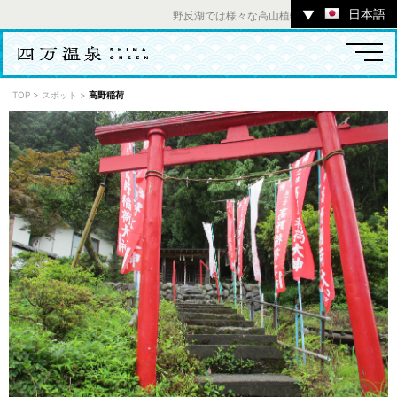
日本語
▼
野反湖では様々な高山植物をお楽しみいただけます
TOP
>
スポット
>
高野稲荷
温泉
宿
お店
スポット
体験
イベント
ツアー
中之条町その他のエリア