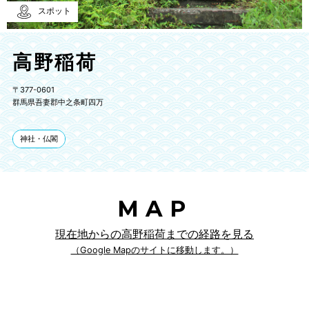
スポット
高野稲荷
〒377-0601
群馬県吾妻郡中之条町四万
神社・仏閣
MAP
現在地からの高野稲荷までの経路を見る
（Google Mapのサイトに移動します。）