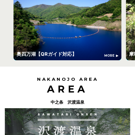
奥四万湖【QRガイド対応】
摩
MORE
NAKANOJO AREA
AREA
中之条 沢渡温泉