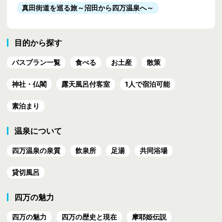
真田街道を巡る旅
～沼田から四万温泉へ～
目的から探す
バスプラン一覧
食べる
お土産
散策
神社・仏閣
露天風呂付客室
1人で宿泊可能
素泊まり
温泉について
四万温泉の泉質
飲泉所
足湯
共同浴場
貸切風呂
四万の魅力
四万の魅力
四万の歴史と現在
摩耶姫伝説