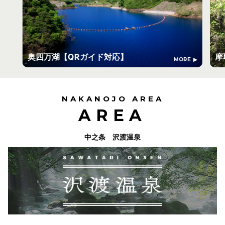
奥四万湖【QRガイド対応】
摩
MORE
NAKANOJO AREA
AREA
中之条 沢渡温泉