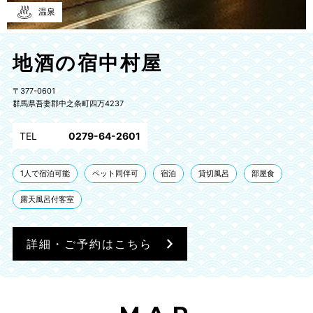
温泉
地酒の宿中村屋
〒377-0601
群馬県吾妻郡中之条町四万4237
TEL
0279-64-2601
1人で宿泊可能
ペット同伴可
宿泊
貸切風呂
部屋食
露天風呂付客室
詳細・ご予約はこちら