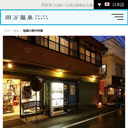
日本語
▼
野反湖では様々な高山植物をお楽しみいただけます。 ／ 
TOP
>
温泉
>
地酒の宿中村屋
温泉
宿
お店
スポット
体験
イベント
ツアー
中之条町その他のエリア