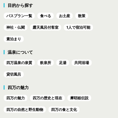
目的から探す
バスプラン一覧
食べる
お土産
散策
神社・仏閣
露天風呂付客室
1人で宿泊可能
素泊まり
温泉について
四万温泉の泉質
飲泉所
足湯
共同浴場
貸切風呂
四万の魅力
四万の魅力
四万の歴史と現在
摩耶姫伝説
四万の自然と野生動物
四万の食と文化