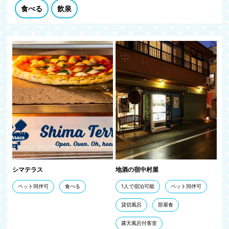
食べる
飲泉
シマテラス
地酒の宿中村屋
ペット同伴可
食べる
1人で宿泊可能
ペット同伴可
貸切風呂
部屋食
露天風呂付客室