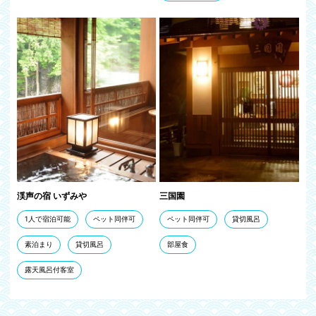
渓声の宿 いずみや
三国園
1人で宿泊可能
ペット同伴可
ペット同伴可
貸切風呂
素泊まり
貸切風呂
部屋食
露天風呂付客室