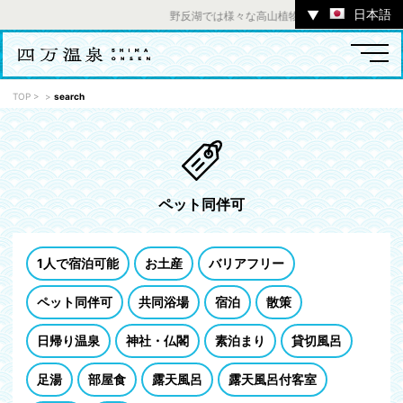
日本語
▼
野反湖では様々な高山植物をお楽しみいただけます
TOP
>
>
search
温泉
宿
お店
スポット
ペット同伴可
体験
イベント
ツアー
1人で宿泊可能
お土産
バリアフリー
中之条町その他のエリア
ペット同伴可
共同浴場
宿泊
散策
日帰り温泉
神社・仏閣
素泊まり
貸切風呂
足湯
部屋食
露天風呂
露天風呂付客室