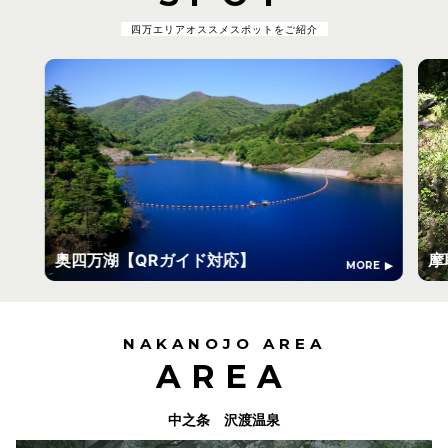
四万エリアオススメスポットをご紹介
奥四万湖【QRガイド対応】
摩
MORE
NAKANOJO AREA
AREA
中之条 沢渡温泉