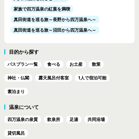
家族で四万温泉の紅葉を満喫
真田街道を巡る旅
～長野から四万温泉へ～
真田街道を巡る旅
～沼田から四万温泉へ～
目的から探す
バスプラン一覧
食べる
お土産
散策
神社・仏閣
露天風呂付客室
1人で宿泊可能
素泊まり
温泉について
四万温泉の泉質
飲泉所
足湯
共同浴場
貸切風呂