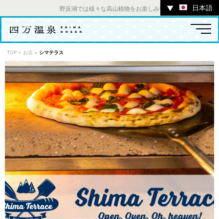
日本語
▼
野反湖では様々な高山植物をお楽しみいただけます。 ／ チャ
TOP
>
お店
>
シマテラス
温泉
宿
お店
スポット
体験
イベント
ツアー
中之条町その他のエリア