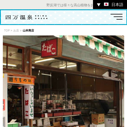
日本語
▼
野反湖では様々な高山植物をお楽しみいただけます。 ／
TOP
>
お店
>
山本商店
温泉
宿
お店
スポット
体験
イベント
ツアー
中之条町その他のエリア