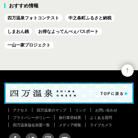
おすすめ情報
四万温泉フォトコンテスト
中之条町ふるさと納税
しまおん銭
お得なよってんべぇ
パスポート
一山一家プロジェクト
アクセス
四万温泉のマップ
リンク
お問い合わせ
プライバシーポリシー
旅行業登録票
よくある質問
四万温泉協会加盟一覧
メディア情報
ライブカメラ