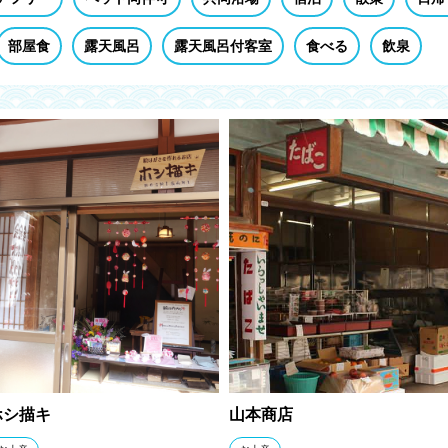
部屋食
露天風呂
露天風呂付客室
食べる
飲泉
ホシ描キ
山本商店