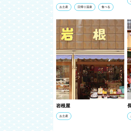
お土産
日帰り温泉
食べる
岩根屋
お土産