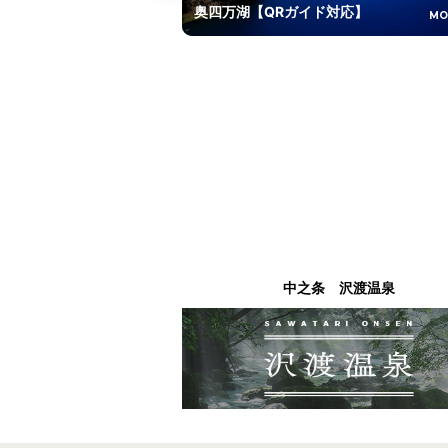
奥四万湖【QRガイド対応】
MO
中之条 沢渡温泉