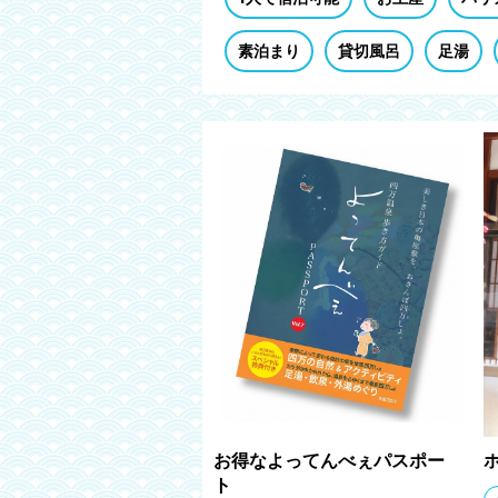
素泊まり
貸切風呂
足湯
お得なよってんべぇパスポー
ト