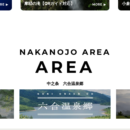
摩耶の滝【QRガイド対応】
小倉
RE
MORE
NAKANOJO AREA
AREA
中之条 六合温泉郷