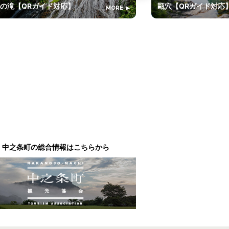
の滝【QRガイド対応】
甌穴【QRガイド対
MORE
中之条町の総合情報はこちらから