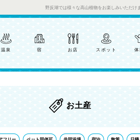
野反湖では様々な高山植物をお楽しみいただけます。 ／ チャ
温泉
宿
お店
スポット
体
お土産
アフリー
ペット同伴可
共同浴場
宿泊
散策
日帰