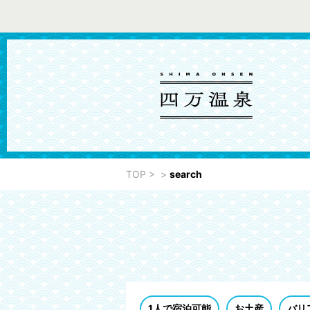
TOP
>
>
search
1人で宿泊可能
お土産
バリ