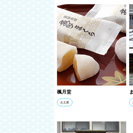
楓月堂
お土産