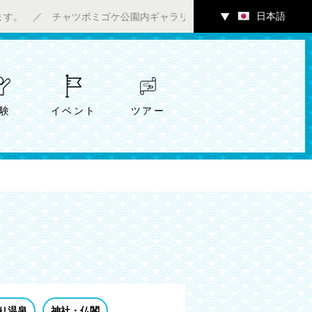
日本語
ツボミゴケ公園内ギャラリーにて7/4（土）～アート企画展「風穴」
▼
験
イベント
ツアー
り温泉
神社・仏閣