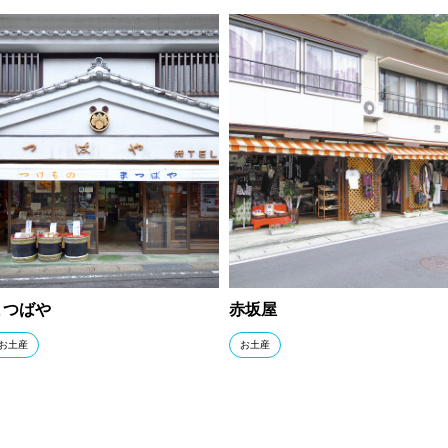
まつばや
赤坂屋
お土産
お土産