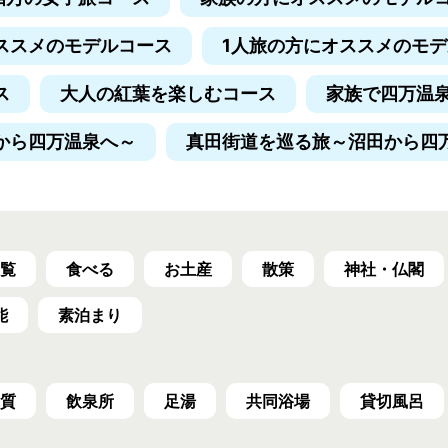
ススメのモデルコース
1人旅の方にオススメのモ
ス
大人の紅葉を楽しむコース
家族で四万温
から四万温泉へ～
真田街道を巡る旅
～沼田から四
覧
食べる
お土産
散策
神社・仏閣
能
素泊まり
質
飲泉所
足湯
共同浴場
貸切風呂