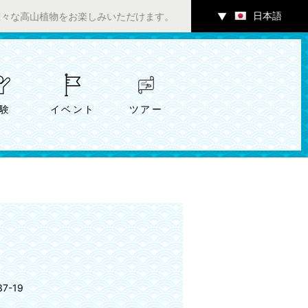
日本語
植物をお楽しみいただけます。 ／ チャツボミゴケ公園内ギャラリーに
▼
験
イベント
ツアー
-19