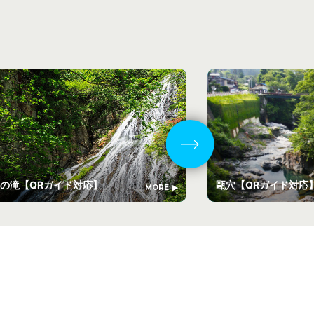
の滝【QRガイド対応】
甌穴【QRガイド対
MORE