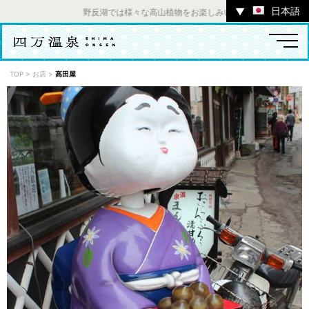
日本語
▼
野反湖では様々な高山植物をお楽しみいただけます。 ／ チャ
TOP
>
お店
>
髙田屋
温泉
宿
お店
スポット
体験
イベント
ツアー
中之条町その他のエリア