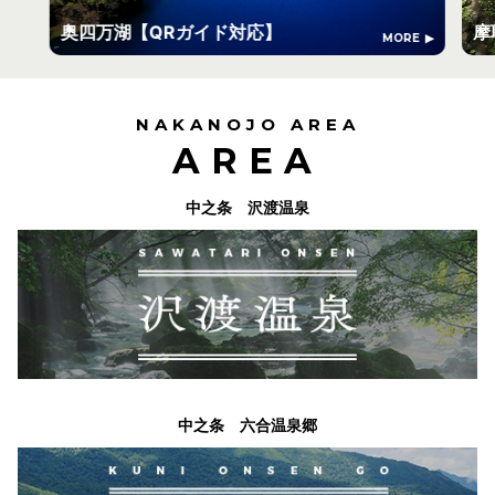
奥四万湖【QRガイド対応】
摩
MORE
NAKANOJO AREA
AREA
中之条 沢渡温泉
中之条 六合温泉郷