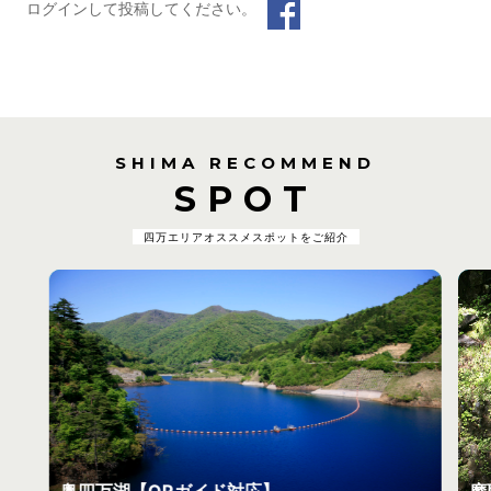
ログインして投稿してください。
SHIMA RECOMMEND
SPOT
四万エリアオススメスポットをご紹介
奥四万湖【QRガイド対応】
摩