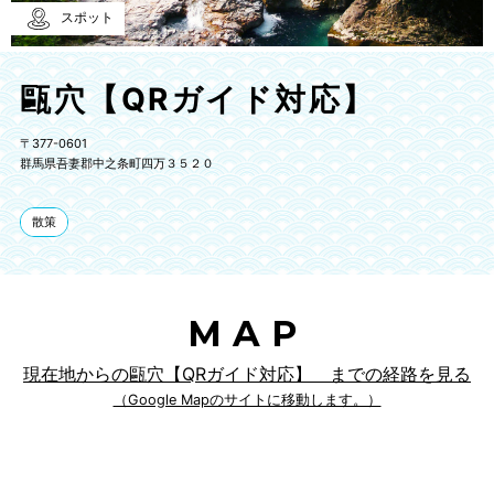
スポット
甌穴【QRガイド対応】
〒377-0601
群馬県吾妻郡中之条町四万３５２０
散策
MAP
現在地からの甌穴【QRガイド対応】 までの経路を見る
（Google Mapのサイトに移動します。）