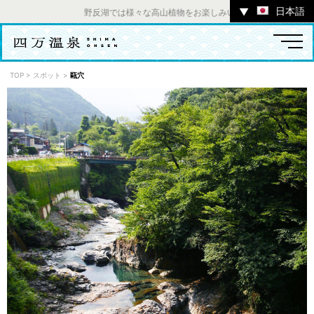
日本語
▼
野反湖では様々な高山植物をお楽しみいただけます。 ／ チャ
TOP
>
スポット
>
甌穴
温泉
宿
お店
スポット
体験
イベント
ツアー
中之条町その他のエリア