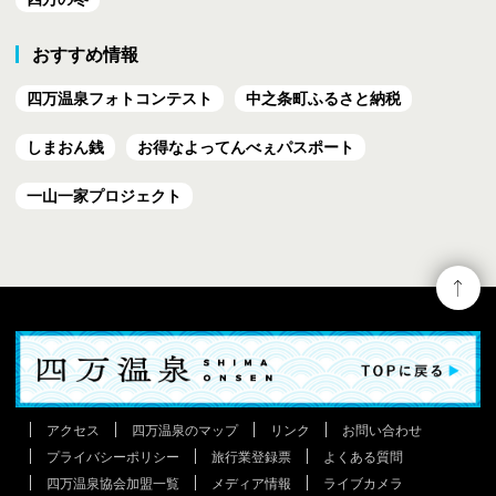
おすすめ情報
四万温泉フォトコンテスト
中之条町ふるさと納税
しまおん銭
お得なよってんべぇ
パスポート
一山一家プロジェクト
アクセス
四万温泉のマップ
リンク
お問い合わせ
プライバシーポリシー
旅行業登録票
よくある質問
四万温泉協会加盟一覧
メディア情報
ライブカメラ